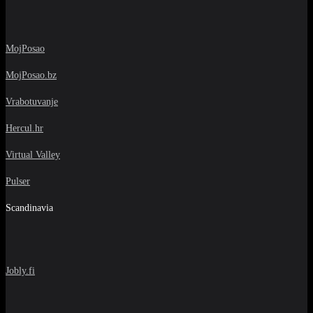
MojPosao
MojPosao.bz
Vrabotuvanje
Hercul.hr
Virtual Valley
Pulser
Scandinavia
Jobly.fi