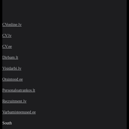
CVonline.lv
CV.lv
CV.ee
Dirbam.lt
Visidarbi.lv
Otsintood.ee
Personaloatrankos.lt
Recruitment.lv
Varbamisteenused.ee
South