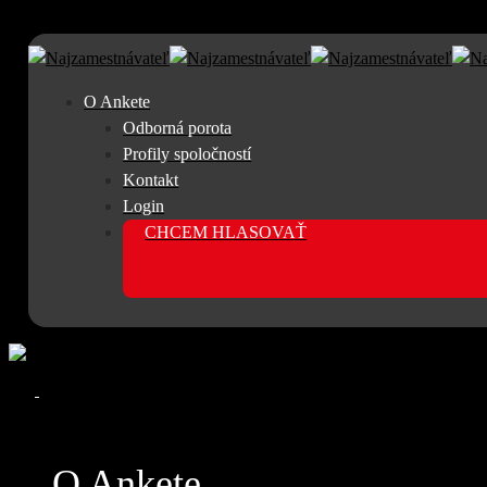
O Ankete
Odborná porota
Profily spoločností
Kontakt
Login
CHCEM HLASOVAŤ
Open
Menu
Close
O Ankete