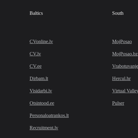
Baltics
South
CVonline.lv
MojPosao
CV.lv
MojPosao.bz
CV.ee
Vrabotuvanj
Dirbam.lt
Hercul.hr
Visidarbi.lv
Virtual Valle
Otsintood.ee
Pulser
Personaloatrankos.lt
Recruitment.lv