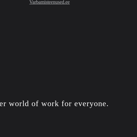
Varbamisteenused.ee
er world of work for
everyone.