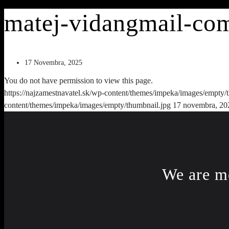
matej-vidangmail-co
17 Novembra, 2025
You do not have permission to view this page.
https://najzamestnavatel.sk/wp-content/themes/impeka/images/empty/
content/themes/impeka/images/empty/thumbnail.jpg
17 novembra, 20
We are m