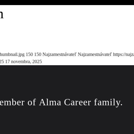
m
thumbnail.jpg
150
150
Najzamestnávateľ
Najzamestnávateľ
https://naj
25
17 novembra, 2025
ember of
Alma Career
family.