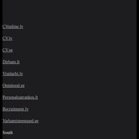
CVonline.lv
CV.lv
CV.ee
Dirbam.lt
Visidarbi.lv
Otsintood.ee
Personaloatrankos.lt
Recruitment.lv
Varbamisteenused.ee
South