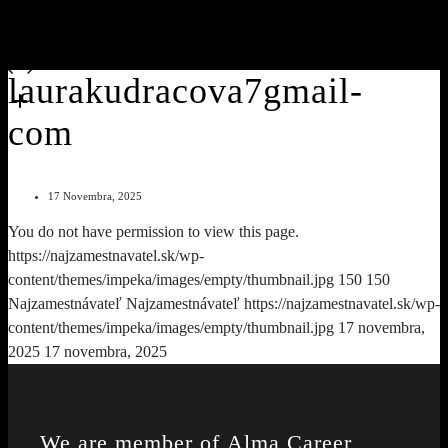
laurakudracova7gmail-
com
17 Novembra, 2025
You do not have permission to view this page.
https://najzamestnavatel.sk/wp-
content/themes/impeka/images/empty/thumbnail.jpg
150
150
Najzamestnávateľ
Najzamestnávateľ
https://najzamestnavatel.sk/wp-
content/themes/impeka/images/empty/thumbnail.jpg
17 novembra,
2025
17 novembra, 2025
We are member of
Alma Career