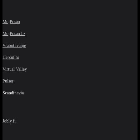
MojPosao
MojPosao.bz
Vrabotuvanje
Hercul.hr
Virtual Valley
Pulser
Scandinavia
Jobly.fi