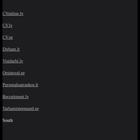
CVonline.lv
CV.lv
CV.ee
Dirbam.lt
Visidarbi.lv
Otsintood.ee
Personaloatrankos.lt
Recruitment.lv
Varbamisteenused.ee
South