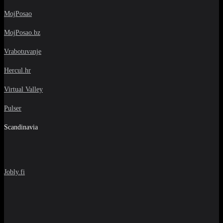
MojPosao
MojPosao.bz
Vrabotuvanje
Hercul.hr
Virtual Valley
Pulser
Scandinavia
Jobly.fi