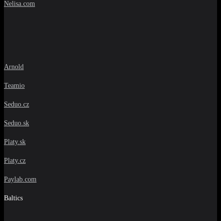
Nelisa.com
Arnold
Teamio
Seduo.cz
Seduo.sk
Platy.sk
Platy.cz
Paylab.com
Baltics