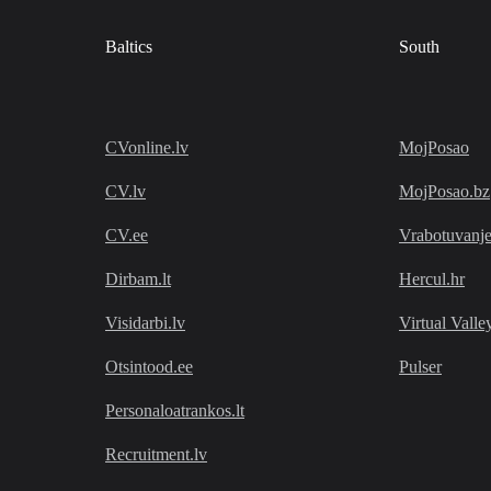
Baltics
South
CVonline.lv
MojPosao
CV.lv
MojPosao.bz
CV.ee
Vrabotuvanj
Dirbam.lt
Hercul.hr
Visidarbi.lv
Virtual Valle
Otsintood.ee
Pulser
Personaloatrankos.lt
Recruitment.lv