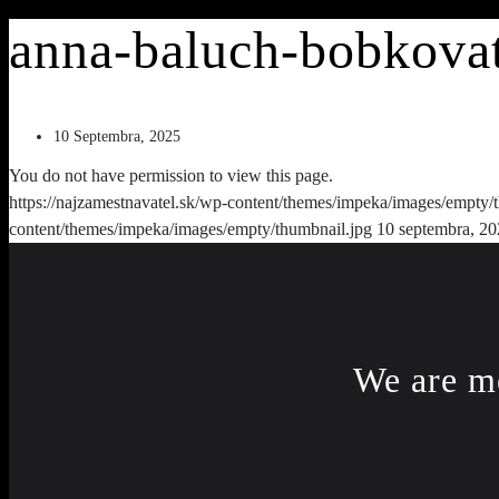
anna-baluch-bobkova
10 Septembra, 2025
You do not have permission to view this page.
https://najzamestnavatel.sk/wp-content/themes/impeka/images/empty/
content/themes/impeka/images/empty/thumbnail.jpg
10 septembra, 2
We are m