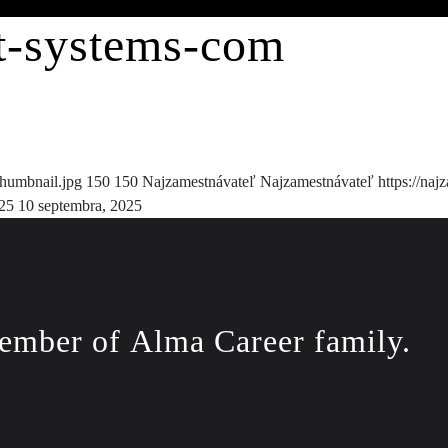
t-systems-com
thumbnail.jpg
150
150
Najzamestnávateľ
Najzamestnávateľ
https://naj
025
10 septembra, 2025
ember of
Alma Career
family.