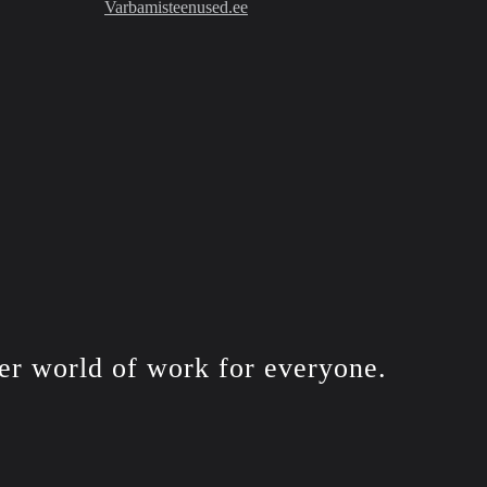
Varbamisteenused.ee
er world of work for
everyone.