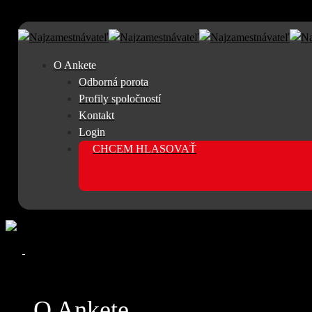
O Ankete
Odborná porota
Profily spoločností
Kontakt
Login
CHCEM HLASOVAŤ
Open
Menu
Close
O Ankete