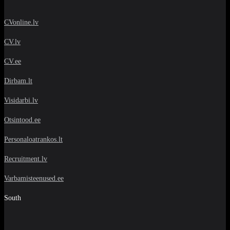
CVonline.lv
CV.lv
CV.ee
Dirbam.lt
Visidarbi.lv
Otsintood.ee
Personaloatrankos.lt
Recruitment.lv
Varbamisteenused.ee
South