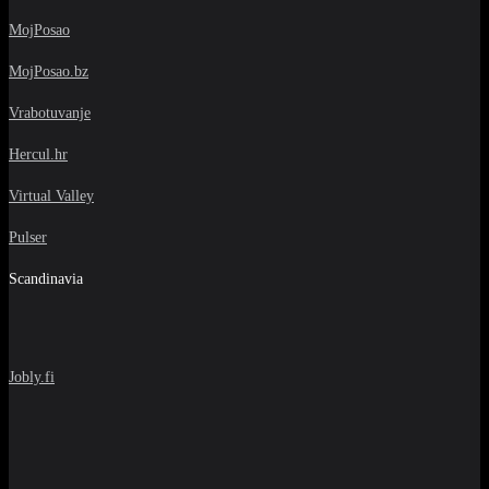
MojPosao
MojPosao.bz
Vrabotuvanje
Hercul.hr
Virtual Valley
Pulser
Scandinavia
Jobly.fi