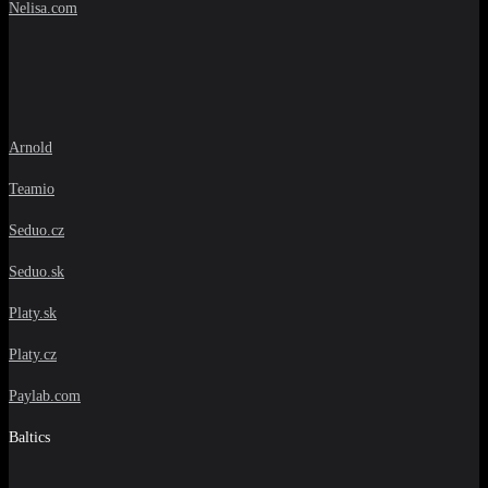
Nelisa.com
Arnold
Teamio
Seduo.cz
Seduo.sk
Platy.sk
Platy.cz
Paylab.com
Baltics